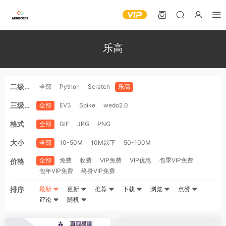
乐高
二级分
全部
Python
Scratch
乐高
类
三级分
全部
EV3
Spike
wedo2.0
类
格式
全部
GIF
JPG
PNG
大小
全部
10-50M
10M以下
50-100M
全部
免费
收费
VIP免费
VIP优惠
包季VIP免费
价格
包年VIP免费
终身VIP免费
排序
最新
更新
推荐
下载
浏览
点赞
评论
随机