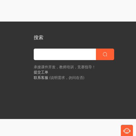
搜索
承接课件开发，教师培训，竞赛指导！
提交工单
联系客服
(说明需求，勿问在否)