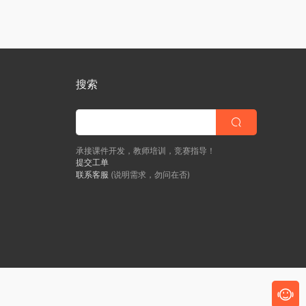
搜索
承接课件开发，教师培训，竞赛指导！
提交工单
联系客服
(说明需求，勿问在否)