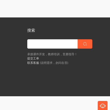
搜索
承接课件开发，教师培训，竞赛指导！
提交工单
联系客服
(说明需求，勿问在否)